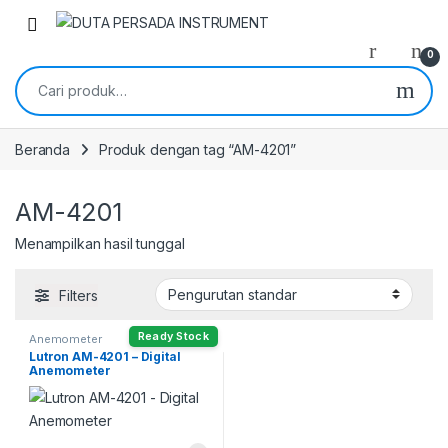
Skip to navigation
Skip to content
0
Pencarian untuk:
Beranda
Produk dengan tag “AM-4201”
AM-4201
Menampilkan hasil tunggal
Filters
Ready Stock
Anemometer
Lutron AM-4201 – Digital
Anemometer