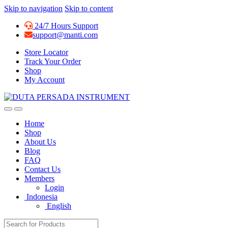
Skip to navigation
Skip to content
24/7 Hours Support
support@manti.com
Store Locator
Track Your Order
Shop
My Account
Home
Shop
About Us
Blog
FAQ
Contact Us
Members
Login
Indonesia
English
Search for: