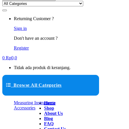
Returning Customer ?
Sign in
Don't have an account ?
Register
0
Rp
0,0
Tidak ada produk di keranjang.
Browse All Categories
Measuring Instruments
Home
Accessories
Shop
About Us
Blog
FAQ
Contact Us