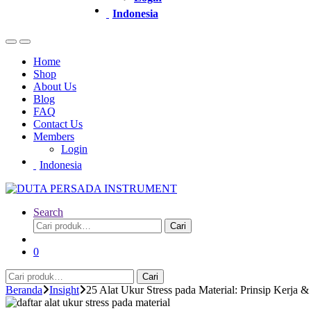
Indonesia
Home
Shop
About Us
Blog
FAQ
Contact Us
Members
Login
Indonesia
Search
Pencarian
Cari
untuk:
0
Pencarian
Cari
untuk:
Beranda
Insight
25 Alat Ukur Stress pada Material: Prinsip Kerja & 