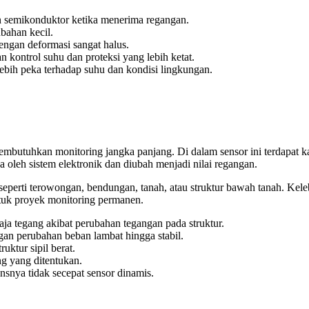
 semikonduktor ketika menerima regangan.
bahan kecil.
engan deformasi sangat halus.
n kontrol suhu dan proteksi yang lebih ketat.
lebih peka terhadap suhu dan kondisi lingkungan.
membutuhkan monitoring jangka panjang. Di dalam sensor ini terdapat k
a oleh sistem elektronik dan diubah menjadi nilai regangan.
rem seperti terowongan, bendungan, tanah, atau struktur bawah tanah. 
untuk proyek monitoring permanen.
a tegang akibat perubahan tegangan pada struktur.
n perubahan beban lambat hingga stabil.
uktur sipil berat.
g yang ditentukan.
onsnya tidak secepat sensor dinamis.