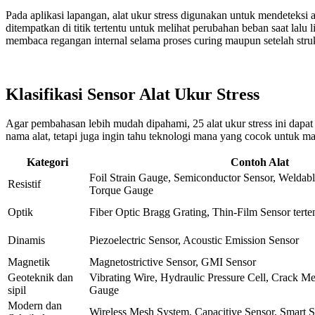
Pada aplikasi lapangan, alat ukur stress digunakan untuk mendeteksi
ditempatkan di titik tertentu untuk melihat perubahan beban saat lalu
membaca regangan internal selama proses curing maupun setelah stru
Klasifikasi Sensor Alat Ukur Stress
Agar pembahasan lebih mudah dipahami, 25 alat ukur stress ini dapat
nama alat, tetapi juga ingin tahu teknologi mana yang cocok untuk ma
Kategori
Contoh Alat
Foil Strain Gauge, Semiconductor Sensor, Weldab
Resistif
Torque Gauge
Optik
Fiber Optic Bragg Grating, Thin-Film Sensor terte
Dinamis
Piezoelectric Sensor, Acoustic Emission Sensor
Magnetik
Magnetostrictive Sensor, GMI Sensor
Geoteknik dan
Vibrating Wire, Hydraulic Pressure Cell, Crack 
sipil
Gauge
Modern dan
Wireless Mesh System, Capacitive Sensor, Smart S