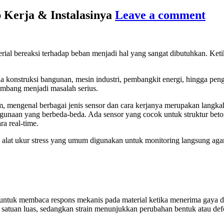
p Kerja & Instalasinya
Leave a comment
l bereaksi terhadap beban menjadi hal yang sangat dibutuhkan. Ketika
a konstruksi bangunan, mesin industri, pembangkit energi, hingga pengu
embang menjadi masalah serius.
lam, mengenal berbagai jenis sensor dan cara kerjanya merupakan langk
penggunaan yang berbeda-beda. Ada sensor yang cocok untuk struktur bet
a real-time.
5 alat ukur stress yang umum digunakan untuk monitoring langsung aga
untuk membaca respons mekanis pada material ketika menerima gaya dari
satuan luas, sedangkan strain menunjukkan perubahan bentuk atau defor