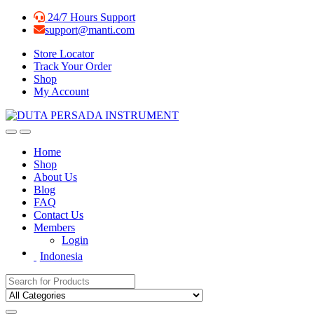
Skip
Skip
24/7 Hours Support
to
to
support@manti.com
navigation
content
Store Locator
Track Your Order
Shop
My Account
Home
Shop
About Us
Blog
FAQ
Contact Us
Members
Login
Indonesia
Search for: