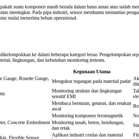
 apakah suatu komponen masih berada dalam batas aman atau sudah mende
 lintas meningkat. Pada pipa industri, sensor membantu memantau pengar
ktur mulai menerima beban operasional.
 dikelompokkan ke dalam beberapa kategori besar. Pengelompokan seper
terial, lingkungan, dan kebutuhan monitoring tertentu.
Kegunaan Utama
le Gauge, Rosette Gauge,
Ak
Mengukur regangan pada material padat
dii
Monitoring struktur dan lingkungan
Ta
ntu
sensitif EMI
el
Membaca benturan, getaran, dan retakan
Re
awal
Monitoring komponen feromagnetik
No
Meter, Concrete Embedment
Monitoring tanah, beton, bendungan,
St
dan retak
Aplikasi industri cerdas dan material
Fl
kin, Flexible Sensor