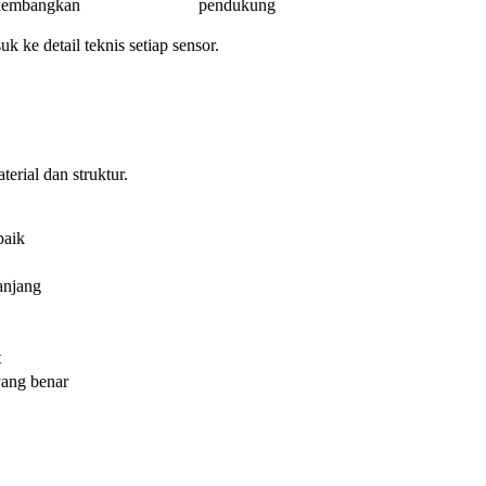
kembangkan
pendukung
 ke detail teknis setiap sensor.
rial dan struktur.
baik
anjang
t
yang benar