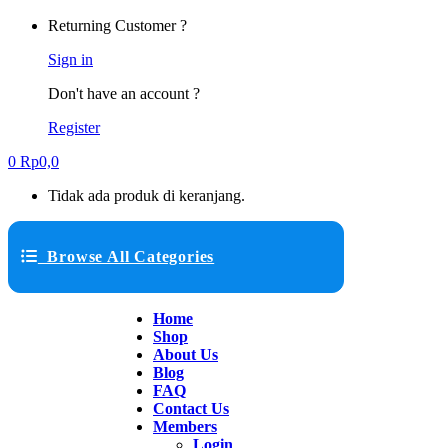
Returning Customer ?
Sign in
Don't have an account ?
Register
0
Rp
0,0
Tidak ada produk di keranjang.
Browse All Categories
Home
Shop
About Us
Blog
FAQ
Contact Us
Members
Login