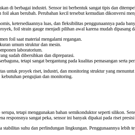
akan di berbagai industri. Sensor ini berbentuk sangat tipis dan dite
n foil akan berubah. Perubahan kecil tersebut kemudian dikonversi men
omis, ketersediaannya luas, dan fleksibilitas penggunaannya pada banya
proyek, foil strain gauge menjadi pilihan awal karena mudah dipasan
en foil saat material mengalami regangan.
uran umum struktur dan mesin.
komponen laboratorium.
ng sudah dibersihkan dan dipreparasi.
rbaguna, tetapi sangat bergantung pada kualitas pemasangan serta pe
tas untuk proyek riset, industri, dan monitoring struktur yang menunt
 kebutuhan pengujian dan monitoring.
 serupa, tetapi menggunakan bahan semikonduktor seperti silikon. Sensi
a responsnya sangat peka, sensor ini banyak dipakai pada riset presisi
a stabilitas suhu dan perlindungan lingkungan. Penggunaannya lebih te