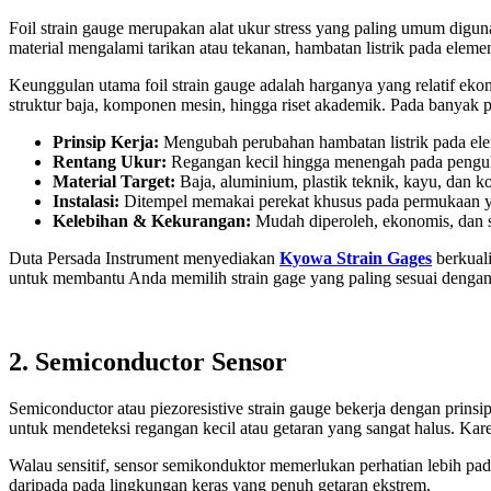
Foil strain gauge merupakan alat ukur stress yang paling umum digun
material mengalami tarikan atau tekanan, hambatan listrik pada eleme
Keunggulan utama foil strain gauge adalah harganya yang relatif ekon
struktur baja, komponen mesin, hingga riset akademik. Pada banyak 
Prinsip Kerja:
Mengubah perubahan hambatan listrik pada elem
Rentang Ukur:
Regangan kecil hingga menengah pada penguk
Material Target:
Baja, aluminium, plastik teknik, kayu, dan 
Instalasi:
Ditempel memakai perekat khusus pada permukaan ya
Kelebihan & Kekurangan:
Mudah diperoleh, ekonomis, dan se
Duta Persada Instrument menyediakan
Kyowa Strain Gages
berkuali
untuk membantu Anda memilih strain gage yang paling sesuai dengan
2. Semiconductor Sensor
Semiconductor atau piezoresistive strain gauge bekerja dengan prinsip
untuk mendeteksi regangan kecil atau getaran yang sangat halus. Karen
Walau sensitif, sensor semikonduktor memerlukan perhatian lebih pad
daripada pada lingkungan keras yang penuh getaran ekstrem.