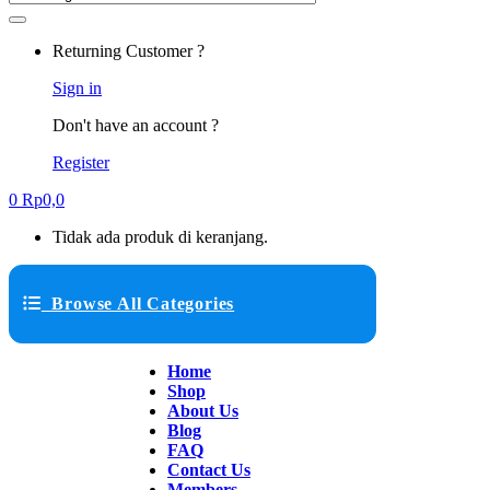
Returning Customer ?
Sign in
Don't have an account ?
Register
0
Rp
0,0
Tidak ada produk di keranjang.
Browse All Categories
Home
Shop
About Us
Blog
FAQ
Contact Us
Members