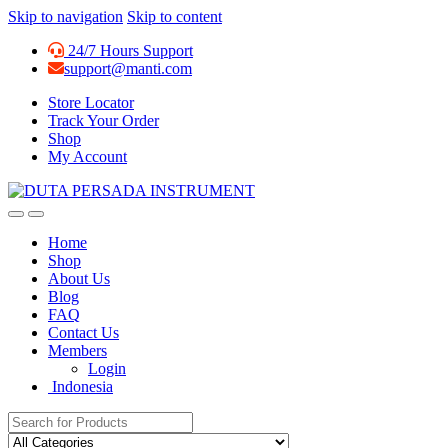
Skip to navigation
Skip to content
24/7 Hours Support
support@manti.com
Store Locator
Track Your Order
Shop
My Account
Home
Shop
About Us
Blog
FAQ
Contact Us
Members
Login
Indonesia
Search for: