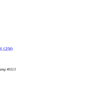
MM, CFM)
dung 40113