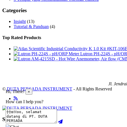
Categories
Insight
(13)
Tutorial & Panduan
(4)
Top Rated Products
Lutron PH-224S - pH/OR
Jl. Jendr
©
DUTA PERSADA INSTRUMENT
- All Rights Reserved
Hi, There!
×
How can I help you?
SHOPPING CART