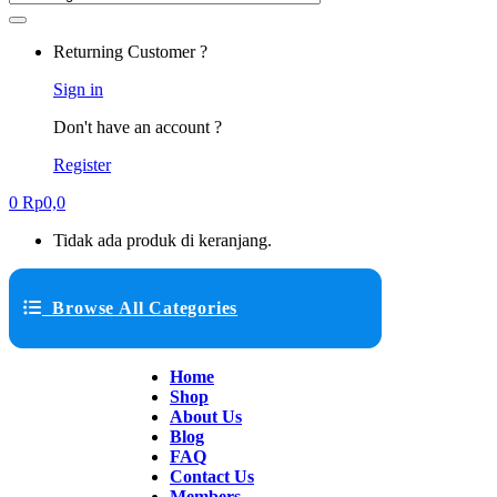
Returning Customer ?
Sign in
Don't have an account ?
Register
0
Rp
0,0
Tidak ada produk di keranjang.
Browse All Categories
Home
Shop
About Us
Blog
FAQ
Contact Us
Members