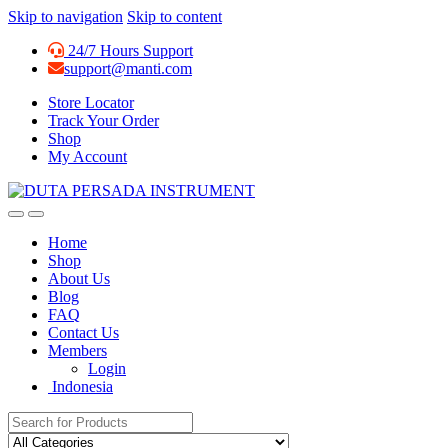
Skip to navigation
Skip to content
24/7 Hours Support
support@manti.com
Store Locator
Track Your Order
Shop
My Account
Home
Shop
About Us
Blog
FAQ
Contact Us
Members
Login
Indonesia
Search for: