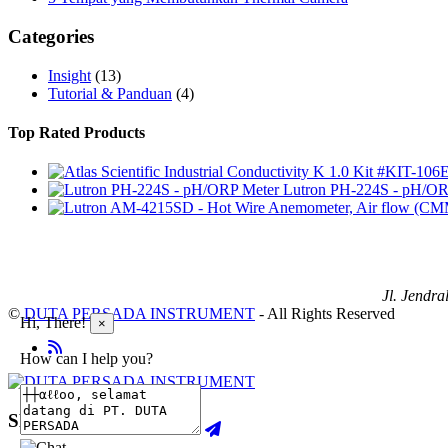
Categories
Insight
(13)
Tutorial & Panduan
(4)
Top Rated Products
Lutron PH-224S - pH/OR
Jl. Jendr
©
DUTA PERSADA INSTRUMENT
- All Rights Reserved
Hi, There!
×
How can I help you?
SHOPPING CART