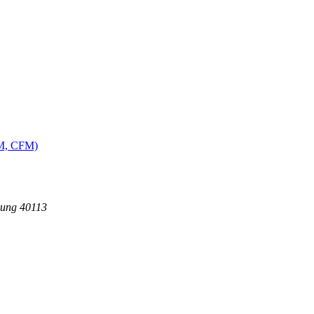
MM, CFM)
dung 40113