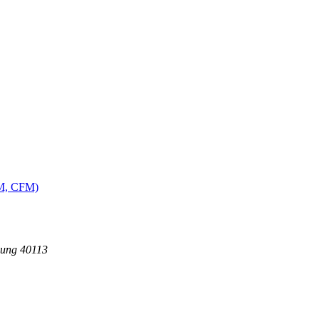
MM, CFM)
dung 40113