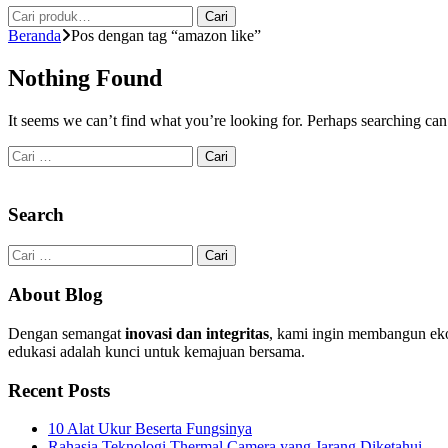
Pencarian
Cari
untuk:
Beranda
Pos dengan tag “amazon like”
Nothing Found
It seems we can’t find what you’re looking for. Perhaps searching can
Cari
untuk:
Search
Cari
untuk:
About Blog
Dengan semangat
inovasi dan integritas
, kami ingin membangun eko
edukasi adalah kunci untuk kemajuan bersama.
Recent Posts
10 Alat Ukur Beserta Fungsinya
Rahasia Teknologi Thermal Camera yang Jarang Diketahui