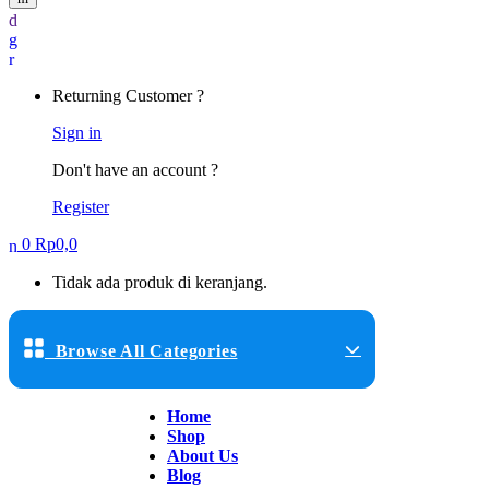
Returning Customer ?
Sign in
Don't have an account ?
Register
0
Rp
0,0
Tidak ada produk di keranjang.
Browse All Categories
Home
Shop
About Us
Blog