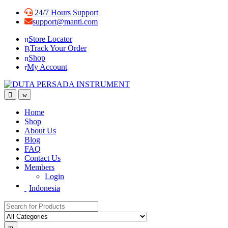
Skip
Skip
24/7 Hours Support
to
to
support@manti.com
navigation
content
Store Locator
Track Your Order
Shop
My Account
Home
Shop
About Us
Blog
FAQ
Contact Us
Members
Login
Indonesia
Search for: